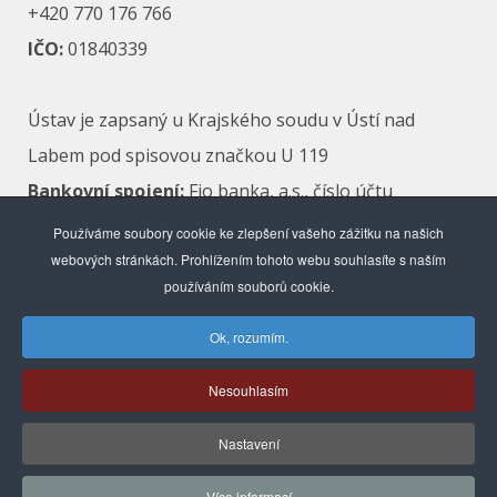
+420 770 176 766
IČO:
01840339
Ústav je zapsaný u Krajského soudu v Ústí nad
Labem pod spisovou značkou U 119
Bankovní spojení:
Fio banka, a.s., číslo účtu
2501131999/2010
Používáme soubory cookie ke zlepšení vašeho zážitku na našich
Datová schránka:
4e69ivw
webových stránkách. Prohlížením tohoto webu souhlasíte s naším
používáním souborů cookie.
Ok, rozumím.
Nesouhlasím
Obchodní podmínky
/
Ochrana osobních údajů
Nastavení
Copyright © 2020,
FS Interactive
Hosting by
Více informací