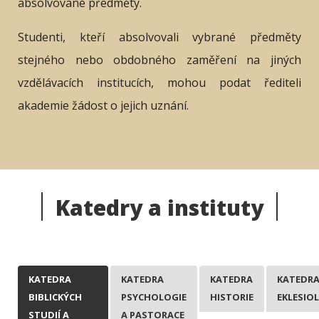
absolvované předměty.
Studenti, kteří absolvovali vybrané předměty
stejného nebo obdobného zaměření na jiných
vzdělávacích institucích, mohou podat řediteli
akademie žádost o jejich uznání.
Katedry a instituty
KATEDRA
KATEDRA
KATEDRA
KATEDR
BIBLICKÝCH
PSYCHOLOGIE
HISTORIE
EKLESIO
STUDIÍ A
A PASTORACE